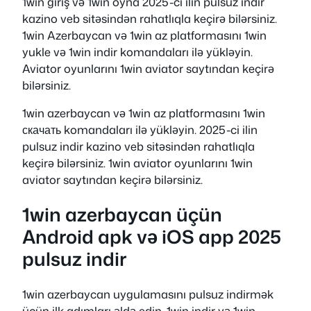
1win giriş və 1win oyna 2025-ci ilin pulsuz indir
kazino veb sitəsindən rahatlıqla keçirə bilərsiniz.
1win Azerbaycan və 1win az platformasını 1win
yukle və 1win indir komandaları ilə yükləyin.
Aviator oyunlarını 1win aviator saytından keçirə
bilərsiniz.
1win azerbaycan və 1win az platformasını 1win
скачать komandaları ilə yükləyin. 2025-ci ilin
pulsuz indir kazino veb sitəsindən rahatlıqla
keçirə bilərsiniz. 1win aviator oyunlarını 1win
aviator saytından keçirə bilərsiniz.
1win azerbaycan üçün
Android apk və iOS app 2025
pulsuz indir
1win azerbaycan uygulamasını pulsuz indirmək
üçün ilk adımları əldə edin. 1win indir və 1win