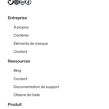
Twitter
Instagram
LinkedIn
Facebook
Entreprise
À propos
Carrières
Éléments de marque
Contact
Ressources
Blog
Contact
Documentation de support
Obtenir de l‘aide
Produit