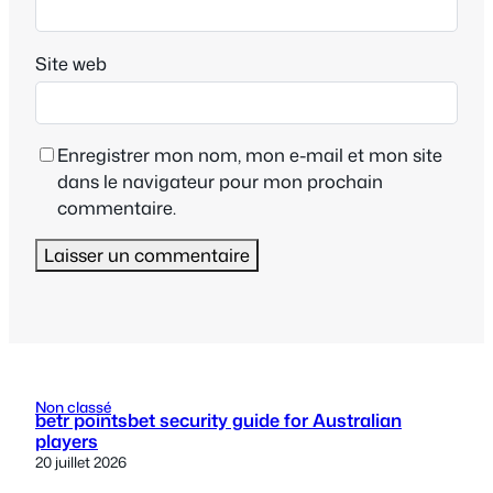
Site web
Enregistrer mon nom, mon e-mail et mon site
dans le navigateur pour mon prochain
commentaire.
Non classé
betr pointsbet security guide for Australian
players
20 juillet 2026