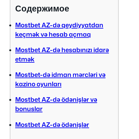
Содержимое
Mostbet AZ-də qeydiyyatdan
keçmək və hesab açmaq
Mostbet AZ-də hesabınızı idarə
etmək
Mostbet-də idman mərcləri və
kazino oyunları
Mostbet AZ-də ödənişlər və
bonuslar
Mostbet AZ-də ödənişlər