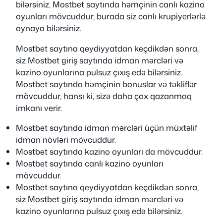
bilərsiniz. Mostbet saytında həmçinin canlı kazino
oyunları mövcuddur, burada siz canlı krupiyerlərlə
oynaya bilərsiniz.
Mostbet saytına qeydiyyatdan keçdikdən sonra,
siz Mostbet giriş saytında idman mərcləri və
kazino oyunlarına pulsuz çıxış edə bilərsiniz.
Mostbet saytında həmçinin bonuslar və təkliflər
mövcuddur, hansı ki, sizə daha çox qazanmaq
imkanı verir.
Mostbet saytında idman mərcləri üçün müxtəlif
idman növləri mövcuddur.
Mostbet saytında kazino oyunları da mövcuddur.
Mostbet saytında canlı kazino oyunları
mövcuddur.
Mostbet saytına qeydiyyatdan keçdikdən sonra,
siz Mostbet giriş saytında idman mərcləri və
kazino oyunlarına pulsuz çıxış edə bilərsiniz.