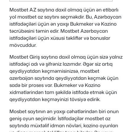
Mostbet AZ saytına daxil olmaq üçün ən etibarlı
yol mostbet az saytını seçməkdir. Bu, Azərbaycan
istifadəçiləri üçün ən yaxşı Bukmeker və Kazino
təcrübəsini təmin edir. Mostbet Azerbaycan
istifadəçiləri üçün xüsusi təkliflər və bonuslar
mövcuddur.
Mostbet Giriş saytına daxil olmaq üçün sizə yalnız
istifadəçi adı və şifrəniz lazımdır. Əgər siz artıq
qeydiyyatdan keçməmisinizsə, mostbet
azerbaijan saytında qeydiyyatdan keçmək üçün
sadə bir proses var. Bukmeker və Kazino
xidmətlərindən tam şəkildə istifadə etmək üçün
qeydiyyatdan keçməyinizi tövsiyə edirik.
Mosbet saytının ən yaxşı cəhətlərindən biri onun
geniş oyun seçimidir. İstifadəçilər mostbet az
saytında müxtəlif idman növləri, kazino oyunları