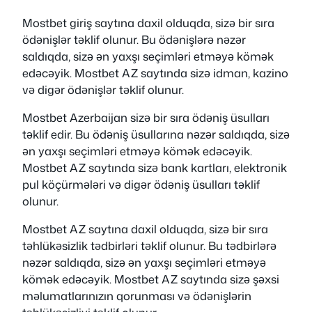
Mostbet giriş saytına daxil olduqda, sizə bir sıra
ödənişlər təklif olunur. Bu ödənişlərə nəzər
saldıqda, sizə ən yaxşı seçimləri etməyə kömək
edəcəyik. Mostbet AZ saytında sizə idman, kazino
və digər ödənişlər təklif olunur.
Mostbet Azerbaijan sizə bir sıra ödəniş üsulları
təklif edir. Bu ödəniş üsullarına nəzər saldıqda, sizə
ən yaxşı seçimləri etməyə kömək edəcəyik.
Mostbet AZ saytında sizə bank kartları, elektronik
pul köçürmələri və digər ödəniş üsulları təklif
olunur.
Mostbet AZ saytına daxil olduqda, sizə bir sıra
təhlükəsizlik tədbirləri təklif olunur. Bu tədbirlərə
nəzər saldıqda, sizə ən yaxşı seçimləri etməyə
kömək edəcəyik. Mostbet AZ saytında sizə şəxsi
məlumatlarınızın qorunması və ödənişlərin