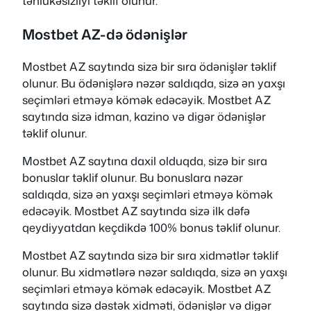
təhlükəsizliyi təklif olunur.
Mostbet AZ-də ödənişlər
Mostbet AZ saytında sizə bir sıra ödənişlər təklif
olunur. Bu ödənişlərə nəzər saldıqda, sizə ən yaxşı
seçimləri etməyə kömək edəcəyik. Mostbet AZ
saytında sizə idman, kazino və digər ödənişlər
təklif olunur.
Mostbet AZ saytına daxil olduqda, sizə bir sıra
bonuslar təklif olunur. Bu bonuslara nəzər
saldıqda, sizə ən yaxşı seçimləri etməyə kömək
edəcəyik. Mostbet AZ saytında sizə ilk dəfə
qeydiyyatdan keçdikdə 100% bonus təklif olunur.
Mostbet AZ saytında sizə bir sıra xidmətlər təklif
olunur. Bu xidmətlərə nəzər saldıqda, sizə ən yaxşı
seçimləri etməyə kömək edəcəyik. Mostbet AZ
saytında sizə dəstək xidməti, ödənişlər və digər