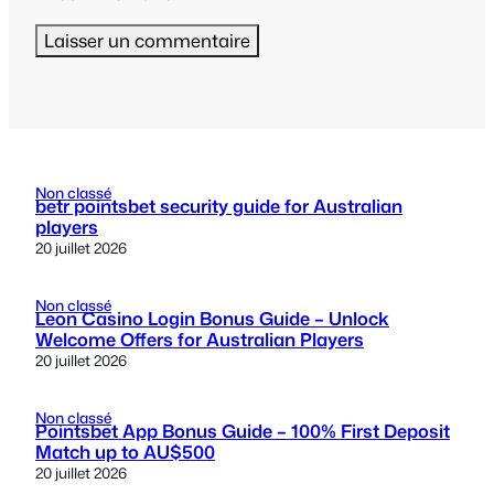
Non classé
betr pointsbet security guide for Australian
players
20 juillet 2026
Non classé
Leon Casino Login Bonus Guide – Unlock
Welcome Offers for Australian Players
20 juillet 2026
Non classé
Pointsbet App Bonus Guide – 100% First Deposit
Match up to AU$500
20 juillet 2026