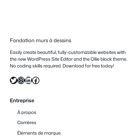
Fondation murs à dessins
Easily create beautiful, fully-customizable websites with
the new WordPress Site Editor and the Ollie block theme.
No coding skills required. Download for free today!
Twitter
Instagram
LinkedIn
Facebook
Entreprise
À propos
Carrières
Éléments de marque