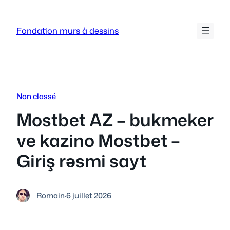
Aller
au
Fondation murs à dessins
contenu
Non classé
Mostbet AZ – bukmeker
ve kazino Mostbet –
Giriş rəsmi sayt
Romain
·
6 juillet 2026