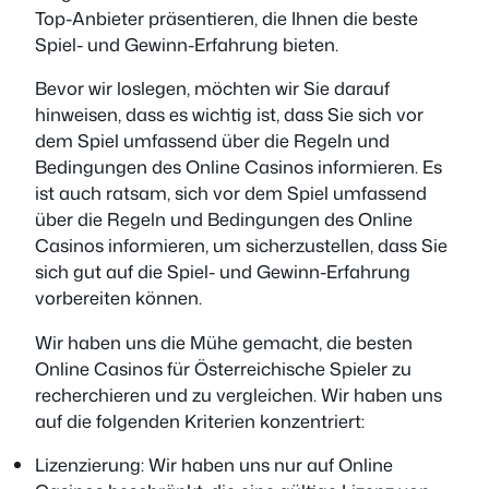
Top-Anbieter präsentieren, die Ihnen die beste
Spiel- und Gewinn-Erfahrung bieten.
Bevor wir loslegen, möchten wir Sie darauf
hinweisen, dass es wichtig ist, dass Sie sich vor
dem Spiel umfassend über die Regeln und
Bedingungen des Online Casinos informieren. Es
ist auch ratsam, sich vor dem Spiel umfassend
über die Regeln und Bedingungen des Online
Casinos informieren, um sicherzustellen, dass Sie
sich gut auf die Spiel- und Gewinn-Erfahrung
vorbereiten können.
Wir haben uns die Mühe gemacht, die besten
Online Casinos für Österreichische Spieler zu
recherchieren und zu vergleichen. Wir haben uns
auf die folgenden Kriterien konzentriert:
Lizenzierung: Wir haben uns nur auf Online