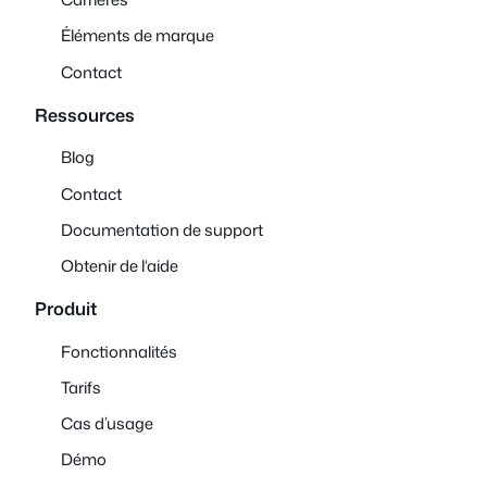
Éléments de marque
Contact
Ressources
Blog
Contact
Documentation de support
Obtenir de l‘aide
Produit
Fonctionnalités
Tarifs
Cas d’usage
Démo