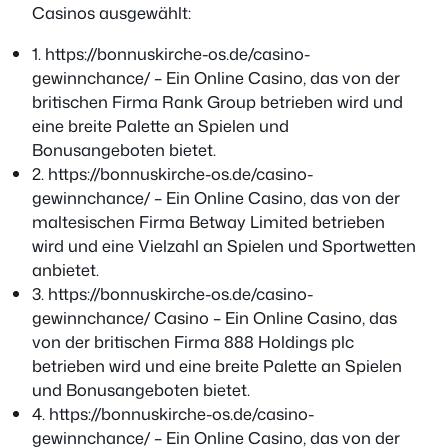
Casinos ausgewählt:
1. https://bonnuskirche-os.de/casino-
gewinnchance/ – Ein Online Casino, das von der
britischen Firma Rank Group betrieben wird und
eine breite Palette an Spielen und
Bonusangeboten bietet.
2. https://bonnuskirche-os.de/casino-
gewinnchance/ – Ein Online Casino, das von der
maltesischen Firma Betway Limited betrieben
wird und eine Vielzahl an Spielen und Sportwetten
anbietet.
3. https://bonnuskirche-os.de/casino-
gewinnchance/ Casino – Ein Online Casino, das
von der britischen Firma 888 Holdings plc
betrieben wird und eine breite Palette an Spielen
und Bonusangeboten bietet.
4. https://bonnuskirche-os.de/casino-
gewinnchance/ – Ein Online Casino, das von der