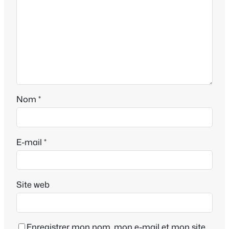
Nom
*
E-mail
*
Site web
Enregistrer mon nom, mon e-mail et mon site