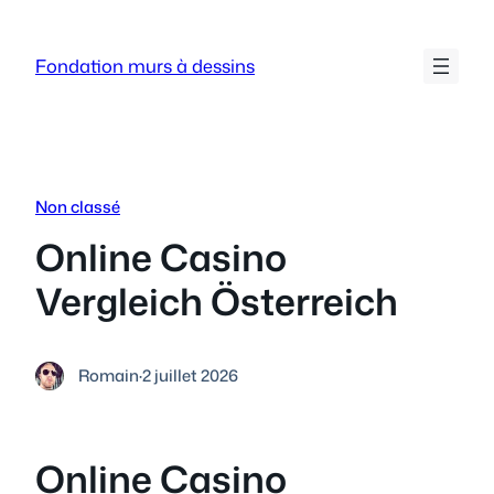
Aller
au
Fondation murs à dessins
contenu
Non classé
Online Casino
Vergleich Österreich
Romain
·
2 juillet 2026
Online Casino