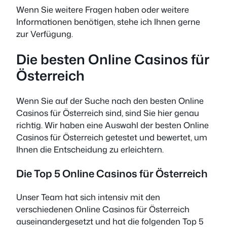
Wenn Sie weitere Fragen haben oder weitere
Informationen benötigen, stehe ich Ihnen gerne
zur Verfügung.
Die besten Online Casinos für
Österreich
Wenn Sie auf der Suche nach den besten Online
Casinos für Österreich sind, sind Sie hier genau
richtig. Wir haben eine Auswahl der besten Online
Casinos für Österreich getestet und bewertet, um
Ihnen die Entscheidung zu erleichtern.
Die Top 5 Online Casinos für Österreich
Unser Team hat sich intensiv mit den
verschiedenen Online Casinos für Österreich
auseinandergesetzt und hat die folgenden Top 5