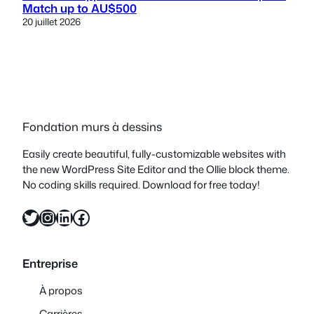
Match up to AU$500
20 juillet 2026
Fondation murs à dessins
Easily create beautiful, fully-customizable websites with
the new WordPress Site Editor and the Ollie block theme.
No coding skills required. Download for free today!
Twitter
Instagram
LinkedIn
Facebook
Entreprise
À propos
Carrières